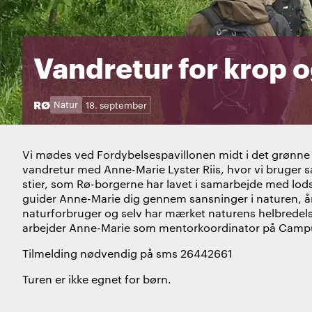
Vandretur for krop o
STED:
RØ
Kategorier:
Dage:
Natur
18. september
Vi mødes ved Fordybelsespavillonen midt i det grønne 
vandretur med Anne-Marie Lyster Riis, hvor vi bruger s
stier, som Rø-borgerne har lavet i samarbejde med lod
guider Anne-Marie dig gennem sansninger i naturen, 
naturforbruger og selv har mærket naturens helbredelse
arbejder Anne-Marie som mentorkoordinator på Campus
Tilmelding nødvendig på sms 26442661
Turen er ikke egnet for børn.