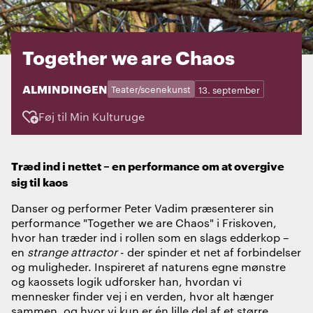
Together we are Chaos
STED:
ALMINDINGEN
Kategorier:
Dage:
Teater/scenekunst
13. september
Føj til Min Kulturuge
Træd ind i nettet – en performance om at overgive
sig til kaos
Danser og performer Peter Vadim præsenterer sin
performance "Together we are Chaos" i Friskoven,
hvor han træder ind i rollen som en slags edderkop –
en
strange attractor
- der spinder et net af forbindelser
og muligheder. Inspireret af naturens egne mønstre
og kaossets logik udforsker han, hvordan vi
mennesker finder vej i en verden, hvor alt hænger
sammen, og hvor vi kun er én lille del af et større