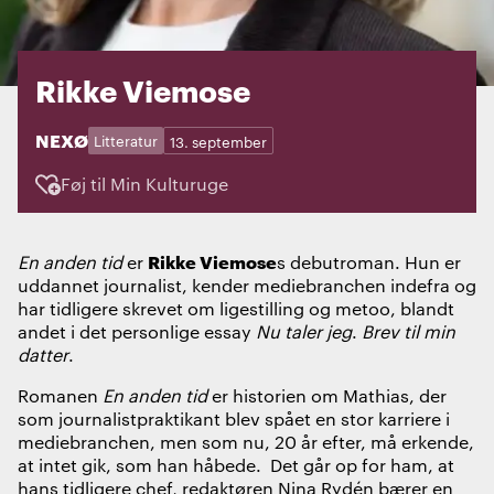
Rikke Viemose
STED:
NEXØ
Kategorier:
Dage:
Litteratur
13. september
Føj til Min Kulturuge
Rikke Viemose
En anden tid
er
s debutroman. Hun er
uddannet journalist, kender mediebranchen indefra og
har tidligere skrevet om ligestilling og metoo, blandt
andet i det personlige essay
Nu taler jeg
.
Brev til min
datter
.
Romanen
En anden tid
er historien om Mathias, der
som journalistpraktikant blev spået en stor karriere i
mediebranchen, men som nu, 20 år efter, må erkende,
at intet gik, som han håbede. Det går op for ham, at
hans tidligere chef, redaktøren Nina Rydén bærer en