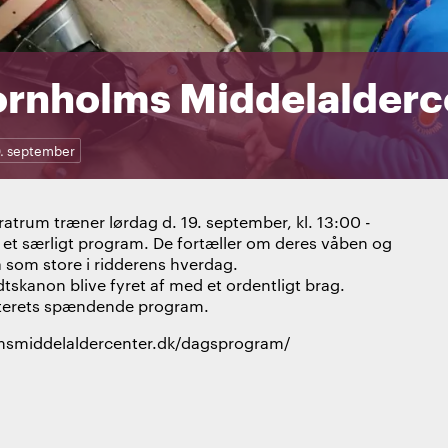
ornholms Middelalderc
9. september
trum træner lørdag d. 19. september, kl. 13:00 -
et særligt program. De fortæller om deres våben og
 som store i ridderens hverdag.
dtskanon blive fyret af med et ordentligt brag.
enterets spændende program.
lmsmiddelaldercenter.dk/dagsprogram/