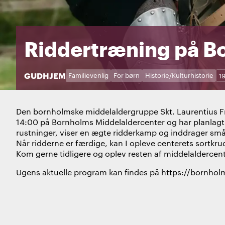
Riddertræning på B
STED:
GUDHJEM
Kategorier:
Dage:
Familievenlig
For børn
Historie/Kulturhistorie
1
Den bornholmske middelaldergruppe Skt. Laurentius Fra
14:00 på Bornholms Middelaldercenter og har planlagt 
rustninger, viser en ægte ridderkamp og inddrager små
Når ridderne er færdige, kan I opleve centerets sortkru
Kom gerne tidligere og oplev resten af middelalderc
Ugens aktuelle program kan findes på https://bornho