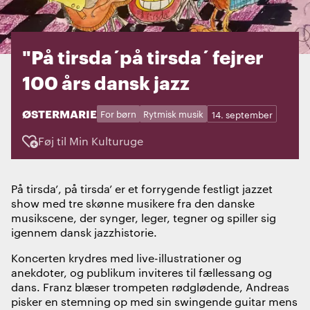
"På tirsda´på tirsda´ fejrer
100 års dansk jazz
STED:
ØSTERMARIE
Kategorier:
Dage:
For børn
Rytmisk musik
14. september
Føj til Min Kulturuge
På tirsda’, på tirsda’ er et forrygende festligt jazzet
show med tre skønne musikere fra den danske
musikscene, der synger, leger, tegner og spiller sig
igennem dansk jazzhistorie.
Koncerten krydres med live-illustrationer og
anekdoter, og publikum inviteres til fællessang og
dans. Franz blæser trompeten rødglødende, Andreas
pisker en stemning op med sin swingende guitar mens