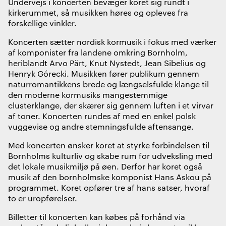
Undervejs i koncerten bevæger koret sig rundt i
kirkerummet, så musikken høres og opleves fra
forskellige vinkler.
Koncerten sætter nordisk kormusik i fokus med værker
af komponister fra landene omkring Bornholm,
heriblandt Arvo Pärt, Knut Nystedt, Jean Sibelius og
Henryk Górecki. Musikken fører publikum gennem
naturromantikkens brede og længselsfulde klange til
den moderne kormusiks mangestemmige
clusterklange, der skærer sig gennem luften i et virvar
af toner. Koncerten rundes af med en enkel polsk
vuggevise og andre stemningsfulde aftensange.
Med koncerten ønsker koret at styrke forbindelsen til
Bornholms kulturliv og skabe rum for udveksling med
det lokale musikmiljø på øen. Derfor har koret også
musik af den bornholmske komponist Hans Askou på
programmet. Koret opfører tre af hans satser, hvoraf
to er uropførelser.
Billetter til koncerten kan købes på forhånd via