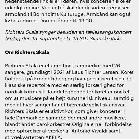
nedenstående link eller i døren, hvis koncerten ikke er
udsolgt online. Ved entré skal der desuden fremvises
armbånd til Bornholms Kulturuge. Armbånd kan også
købes i døren. Dørene åbner kl. 19.00.
Richters Skala synger desuden en fællessangskoncert
lørdag den 19. september kl. 19.30 i Svaneke Kirke.
Om Richters Skala
Richters Skala er et ambitiøst kammerkor med 26
sangere, grundlagt i 2021 af Laus Richter Larsen. Koret
holder til på Frederiksberg og har specialiseret sig i det
klassiske repertoire med en særlig forkærlighed for
nordisk kormusik. Kendetegnende for koret er ønsket
om at musicere på et højt kunstnerisk niveau, samtidig
med at hver sanger har et bærende solistisk ansvar.
Richters Skala er et aktivt kor, som giver koncerter i
hele Danmark og samarbejder med andre musikere,
blandt andet barokorkestret Originalerne i forbindelse
med opførelser af værker af Antonio Vivaldi samt
strygekvartetten AKELA.