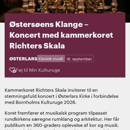
Østersøens Klange –
Koncert med kammerkoret
Richters Skala
STED:
ØSTERLARS
Kategorier:
Dage:
Klassisk musik
18. september
Føj til Min Kulturuge
Kammerkoret Richters Skala inviterer til en
stemningsfuld koncert i Østerlars Kirke i forbindelse
med Bornholms Kulturuge 2026.
Koret fremfører et musikalsk program tilpasset
rundkirkens særegne rumklang og arkitektur. Her får
publikum en 360-graders oplevelse af kor og musik.