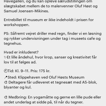
Havegalleri, og du kan opleve særudstillingen om
slægtskabet mellem de to malervenner Oluf Høst og
Samuel Joensen-Mikines.
Entrebillet til museum er ikke indeholdt i prisen for
workshoppen.
PS: Såfremt vejret driller med regn, finder vi en løsning
og rykker undervisningen under tag i museets cafe og
tegnehus.
Hvad er inkluderet?
✨Et lille åndehul, hvor krop, sanser og kreativitet får
lov til at følges ad.
🕘Tid: Kl. 9–11. Pris: 175 kr.
📍Sted: Klippehaven ved Oluf Høsts Museum
🎨 Deltagere får udleveret et tegnesæt med A5-blok,
blyanter og kul.
🎨 Medbring: En yogamåtte og gerne en lille pude eller
andet underlag at sidde på, til når du tegner.