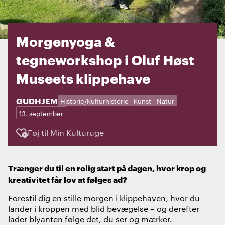
Morgenyoga &
tegneworkshop i Oluf Høst
Museets klippehave
STED:
GUDHJEM
Kategorier:
Dage:
Historie/Kulturhistorie
Kunst
Natur
13. september
Føj til Min Kulturuge
Trænger du til en rolig start på dagen, hvor krop og
kreativitet får lov at følges ad?
Forestil dig en stille morgen i klippehaven, hvor du
lander i kroppen med blid bevægelse – og derefter
lader blyanten følge det, du ser og mærker.