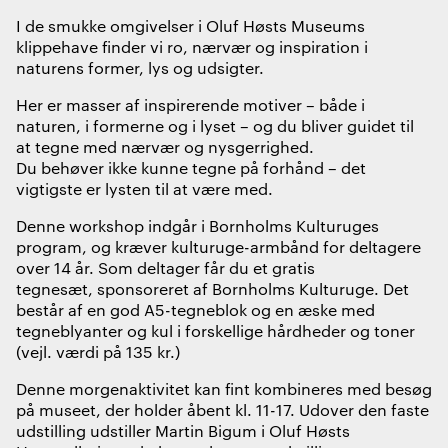
I de smukke omgivelser i Oluf Høsts Museums
klippehave finder vi ro, nærvær og inspiration i
naturens former, lys og udsigter.
Her er masser af inspirerende motiver – både i
naturen, i formerne og i lyset – og du bliver guidet til
at tegne med nærvær og nysgerrighed.
Du behøver ikke kunne tegne på forhånd – det
vigtigste er lysten til at være med.
Denne workshop indgår i Bornholms Kulturuges
program, og kræver kulturuge-armbånd for deltagere
over 14 år. Som deltager får du et gratis
tegnesæt, sponsoreret af Bornholms Kulturuge. Det
består af en god A5-tegneblok og en æske med
tegneblyanter og kul i forskellige hårdheder og toner
(vejl. værdi på 135 kr.)
Denne morgenaktivitet kan fint kombineres med besøg
på museet, der holder åbent kl. 11-17. Udover den faste
udstilling udstiller Martin Bigum i Oluf Høsts