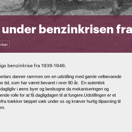
under benzinkrisen fr
mber
gs benzinkrise fra 1939-1946.
 Østerlars danner rammen om en udstilling med gamle velbevarede
 tid, som har været bevaret i over 80 år.
En autentisk
dagligliv i øens byer og landsogne da mekaniseringen og
de rolle for at få dagligdagen til at fungere.Udstillingen er et
 trækker tæppet væk under os og kræver hurtig tilpasning til
en.