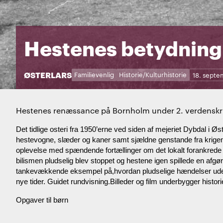
Hestenes betydning 
STED:
ØSTERLARS
Kategorier:
Dage:
Familievenlig
Historie/Kulturhistorie
18. septe
Hestenes renæssance på Bornholm under 2. verdenskri
Det tidlige osteri fra 1950’erne ved siden af mejeriet Dybdal i
hestevogne, slæder og kaner samt sjældne genstande fra krigens
oplevelse med spændende fortællinger om det lokalt forankrede 
bilismen pludselig blev stoppet og hestene igen spillede en afgøren
tankevækkende eksempel på,hvordan pludselige hændelser udefra
nye tider. Guidet rundvisning.Billeder og film underbygger histori
Opgaver til børn