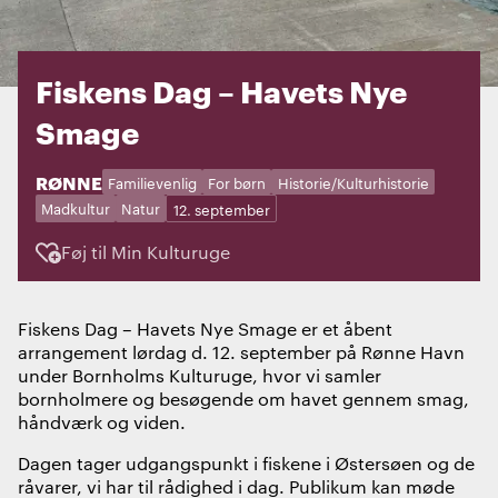
Fiskens Dag – Havets Nye
Smage
STED:
RØNNE
Kategorier:
Dage:
Familievenlig
For børn
Historie/Kulturhistorie
Madkultur
Natur
12. september
Føj til Min Kulturuge
Fiskens Dag – Havets Nye Smage er et åbent
arrangement lørdag d. 12. september på Rønne Havn
under Bornholms Kulturuge, hvor vi samler
bornholmere og besøgende om havet gennem smag,
håndværk og viden.
Dagen tager udgangspunkt i fiskene i Østersøen og de
råvarer, vi har til rådighed i dag. Publikum kan møde