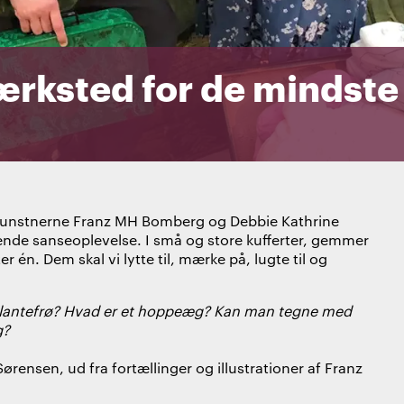
ærksted for de mindste
r kunstnerne Franz MH Bomberg og Debbie Kathrine
nde sanseoplevelse. I små og store kufferter, gemmer
r én. Dem skal vi lytte til, mærke på, lugte til og
 plantefrø? Hvad er et hoppeæg? Kan man tegne med
g?
ørensen, ud fra fortællinger og illustrationer af Franz