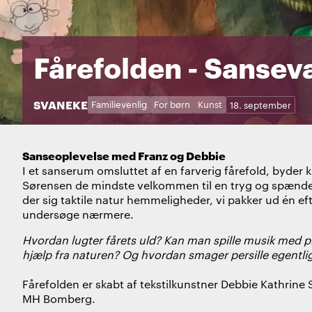
Fårefolden - Sansev
STED:
SVANEKE
Kategorier:
Dage:
Familievenlig
For børn
Kunst
18. september
Sanseoplevelse med Franz og Debbie
I et sanserum omsluttet af en farverig fårefold, byde
Sørensen de mindste velkommen til en tryg og spænde
der sig taktile natur hemmeligheder, vi pakker ud én efte
undersøge nærmere.
Hvordan lugter fårets uld? Kan man spille musik med
hjælp fra naturen? Og hvordan smager persille egentli
Fårefolden
er skabt af tekstilkunstner Debbie Kathrine S
MH Bomberg.