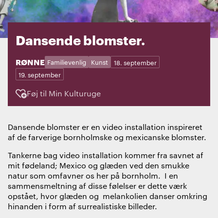
Dansende blomster.
STED:
RØNNE
Kategorier:
Dage:
Familievenlig
Kunst
18. september
19. september
Føj til Min Kulturuge
Dansende blomster er en video installation inspireret
af de farverige bornholmske og mexicanske blomster.
Tankerne bag video installation kommer fra savnet af
mit fødeland; Mexico og glæden ved den smukke
natur som omfavner os her på bornholm.
I en
sammensmeltning af disse følelser er dette værk
opstået, hvor glæden og
melankolien danser omkring
hinanden i form af surrealistiske billeder.