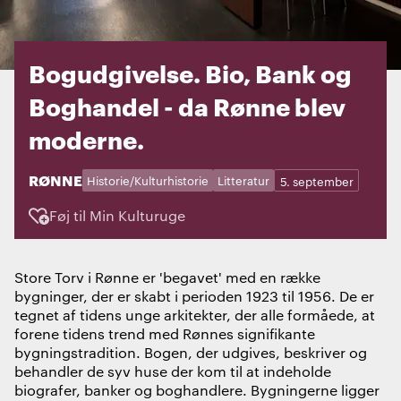
Bogudgivelse. Bio, Bank og
Boghandel - da Rønne blev
moderne.
STED:
RØNNE
Kategorier:
Dage:
Historie/Kulturhistorie
Litteratur
5. september
Føj til Min Kulturuge
Store Torv i Rønne er 'begavet' med en række
bygninger, der er skabt i perioden 1923 til 1956. De er
tegnet af tidens unge arkitekter, der alle formåede, at
forene tidens trend med Rønnes signifikante
bygningstradition. Bogen, der udgives, beskriver og
behandler de syv huse der kom til at indeholde
biografer, banker og boghandlere. Bygningerne ligger