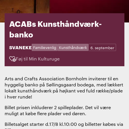
ACABs Kunsthåndværk-
banko
STED:
SVANEKE
Kategorier:
Dage:
Familievenlig
Kunsthåndværk
6. september
Føj til Min Kulturuge
Arts and Crafts Association Bornholm inviterer til en
hyggelig banko på Søllingsgaard bodega, med lækkert
lokalt kunsthåndværk på højkant ved fuld række/plade
i hver runde!
Billet prisen inkluderer 2 spilleplader. Det vil være
muligt at købe flere plader ved døren.
Billetsalget starter d.17/8 kl.10:00 og billetter købes via