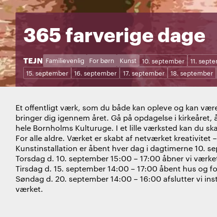
365 farverige dage
STED:
TEJN
Kategorier:
Dage:
Familievenlig
For børn
Kunst
10. september
11. sept
15. september
16. september
17. september
18. september
Et offentligt værk, som du både kan opleve og kan være 
bringer dig igennem året. Gå på opdagelse i kirkeåret, å
hele Bornholms Kulturuge. I et lille værksted kan du ska
For alle aldre. Værket er skabt af netværket kreativitet –
Kunstinstallation er åbent hver dag i dagtimerne 10. 
Torsdag d. 10. september 15:00 – 17:00 åbner vi værke
Tirsdag d. 15. september 14:00 – 17:00 åbent hus og fo
Søndag d. 20. september 14:00 – 16:00 afslutter vi inst
værket.